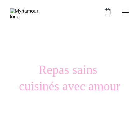
Repas sains 
cuisinés avec amour
Tous les plats sont cuisinés dans le plus grand soin, 
avec le plus grand amour et dans la prière.
"Ora et labora" ("prie et travaille" - Saint Benoît)