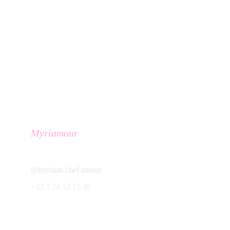
Myriamour
Votre cheffe à domicile - Paris et alentours
@myriam.chef.amour
+33 7 74 32 15 46